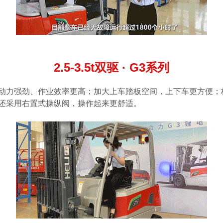
2.5-3.5t双驱 · G3系列
动力强劲、作业效率更高；加大上车踏板空间，上下车更方便；
还采用右置式操纵阀，操作起来更舒适。